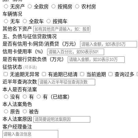
无房产
全款房
按揭房
农村房
车辆情况
无车
全款车
按揭车
其他名下资产
五、负债与征信贷款情况
是否有信用卡/网贷/消费贷（万元）
信用卡使用率（%）
是否有银行贷款负债（万元）
征信状态
(可多选)
无逾期无异常
有逾期已结清
当前逾期
查询过多
近半年查询次数
本人是否有法案
没有
有
有（已结案）
本人法案角色
原告
被告
本人法案原因
客户经理备注