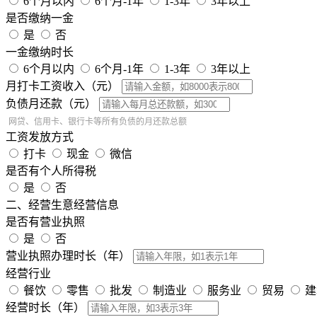
6个月以内
6个月-1年
1-3年
3年以上
是否缴纳一金
是
否
一金缴纳时长
6个月以内
6个月-1年
1-3年
3年以上
月打卡工资收入（元）
负债月还款（元）
网贷、信用卡、银行卡等所有负债的月还款总额
工资发放方式
打卡
现金
微信
是否有个人所得税
是
否
二、经营生意经营信息
是否有营业执照
是
否
营业执照办理时长（年）
经营行业
餐饮
零售
批发
制造业
服务业
贸易
建
经营时长（年）