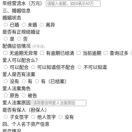
年经营流水（万元）
三、婚姻信息
婚姻状态
已婚
未婚
离异
是否有正规结婚证
是
否
配偶征信情况
(可多选)
无逾期无异常
有逾期已结清
当前逾期
查询过多
爱人可以配合么？
可以配合
可以知道但不配合
不可以知道
爱人是否有法案
没有
有
有（已结案）
爱人法案角色
原告
被告
爱人法案原因
是否有保人（担保人）
子女签字
他人签字
没有
四、个人名下资产信息
房产情况