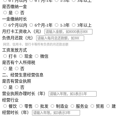
6个月以内
6个月-1年
1-3年
3年以上
是否缴纳一金
是
否
一金缴纳时长
6个月以内
6个月-1年
1-3年
3年以上
月打卡工资收入（元）
负债月还款（元）
网贷、信用卡、银行卡等所有负债的月还款总额
工资发放方式
打卡
现金
微信
是否有个人所得税
是
否
二、经营生意经营信息
是否有营业执照
是
否
营业执照办理时长（年）
经营行业
餐饮
零售
批发
制造业
服务业
贸易
建
经营时长（年）