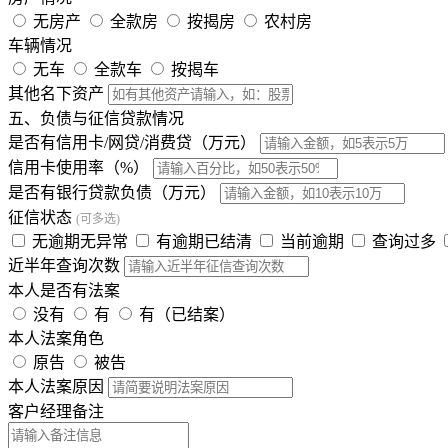
无房产
全款房
按揭房
农村房
车辆情况
无车
全款车
按揭车
其他名下资产
五、负债与征信贷款情况
是否有信用卡/网贷/消费贷（万元）
信用卡使用率（%）
是否有银行贷款负债（万元）
征信状态
(可多选)
无逾期无异常
有逾期已结清
当前逾期
查询过多
近半年查询次数
本人是否有法案
没有
有
有（已结案）
本人法案角色
原告
被告
本人法案原因
客户经理备注