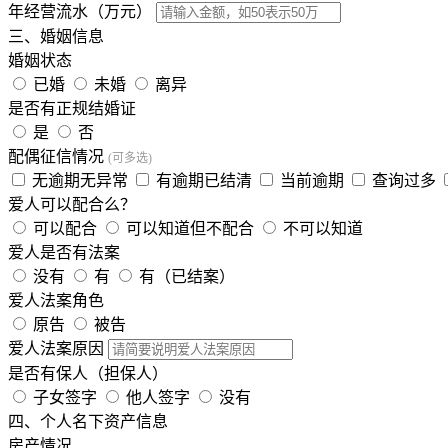
年经营流水（万元）
三、婚姻信息
婚姻状态
已婚
未婚
离异
是否有正规结婚证
是
否
配偶征信情况
(可多选)
无逾期无异常
有逾期已结清
当前逾期
查询过多
爱人可以配合么？
可以配合
可以知道但不配合
不可以知道
爱人是否有法案
没有
有
有（已结案）
爱人法案角色
原告
被告
爱人法案原因
是否有保人（担保人）
子女签字
他人签字
没有
四、个人名下资产信息
房产情况