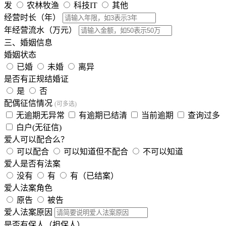
发
农林牧渔
科技IT
其他
经营时长（年）
年经营流水（万元）
三、婚姻信息
婚姻状态
已婚
未婚
离异
是否有正规结婚证
是
否
配偶征信情况
(可多选)
无逾期无异常
有逾期已结清
当前逾期
查询过多
白户(无征信)
爱人可以配合么？
可以配合
可以知道但不配合
不可以知道
爱人是否有法案
没有
有
有（已结案）
爱人法案角色
原告
被告
爱人法案原因
是否有保人（担保人）