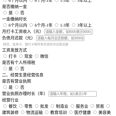
6个月以内
6个月-1年
1-3年
3年以上
是否缴纳一金
是
否
一金缴纳时长
6个月以内
6个月-1年
1-3年
3年以上
月打卡工资收入（元）
负债月还款（元）
网贷、信用卡、银行卡等所有负债的月还款总额
工资发放方式
打卡
现金
微信
是否有个人所得税
是
否
二、经营生意经营信息
是否有营业执照
是
否
营业执照办理时长（年）
经营行业
餐饮
零售
批发
制造业
服务业
贸易
建筑装修
物流运输
教育培训
医疗健康
美容美