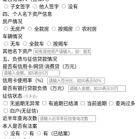
子女签字
他人签字
没有
四、个人名下资产信息
房产情况
无房产
全款房
按揭房
农村房
车辆情况
无车
全款车
按揭车
其他名下资产
五、负债与征信贷款情况
是否有信用卡/网贷/消费贷（万元）
信用卡使用率（%）
是否有银行贷款负债（万元）
征信状态
(可多选)
无逾期无异常
有逾期已结清
当前逾期
查询过多
白户(无征信)
近半年查询次数
本人是否有法案
没有
有
有（已结案）