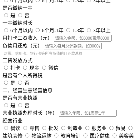
6个月以内
6个月-1年
1-3年
3年以上
是否缴纳一金
是
否
一金缴纳时长
6个月以内
6个月-1年
1-3年
3年以上
月打卡工资收入（元）
负债月还款（元）
网贷、信用卡、银行卡等所有负债的月还款总额
工资发放方式
打卡
现金
微信
是否有个人所得税
是
否
二、经营生意经营信息
是否有营业执照
是
否
营业执照办理时长（年）
经营行业
餐饮
零售
批发
制造业
服务业
贸易
建筑装修
物流运输
教育培训
医疗健康
美容美