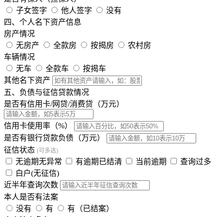
子女签字
他人签字
没有
四、个人名下资产信息
房产情况
无房产
全款房
按揭房
农村房
车辆情况
无车
全款车
按揭车
其他名下资产
五、负债与征信贷款情况
是否有信用卡/网贷/消费贷（万元）
信用卡使用率（%）
是否有银行贷款负债（万元）
征信状态
(可多选)
无逾期无异常
有逾期已结清
当前逾期
查询过多
白户(无征信)
近半年查询次数
本人是否有法案
没有
有
有（已结案）