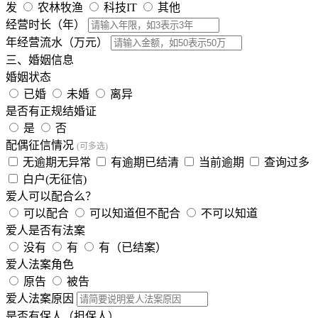
发
农林牧渔
科技IT
其他
经营时长（年）
年经营流水（万元）
三、婚姻信息
婚姻状态
已婚
未婚
离异
是否有正规结婚证
是
否
配偶征信情况
(可多选)
无逾期无异常
有逾期已结清
当前逾期
查询过多
白户(无征信)
爱人可以配合么？
可以配合
可以知道但不配合
不可以知道
爱人是否有法案
没有
有
有（已结案）
爱人法案角色
原告
被告
爱人法案原因
是否有保人（担保人）