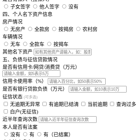
子女签字
他人签字
没有
四、个人名下资产信息
房产情况
无房产
全款房
按揭房
农村房
车辆情况
无车
全款车
按揭车
其他名下资产
五、负债与征信贷款情况
是否有信用卡/网贷/消费贷（万元）
信用卡使用率（%）
是否有银行贷款负债（万元）
征信状态
(可多选)
无逾期无异常
有逾期已结清
当前逾期
查询过多
白户(无征信)
近半年查询次数
本人是否有法案
没有
有
有（已结案）