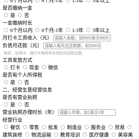
6个月以内
6个月-1年
1-3年
3年以上
是否缴纳一金
是
否
一金缴纳时长
6个月以内
6个月-1年
1-3年
3年以上
月打卡工资收入（元）
负债月还款（元）
网贷、信用卡、银行卡等所有负债的月还款总额
工资发放方式
打卡
现金
微信
是否有个人所得税
是
否
二、经营生意经营信息
是否有营业执照
是
否
营业执照办理时长（年）
经营行业
餐饮
零售
批发
制造业
服务业
贸易
建筑装修
物流运输
教育培训
医疗健康
美容美