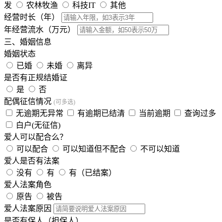
发
农林牧渔
科技IT
其他
经营时长（年）
年经营流水（万元）
三、婚姻信息
婚姻状态
已婚
未婚
离异
是否有正规结婚证
是
否
配偶征信情况
(可多选)
无逾期无异常
有逾期已结清
当前逾期
查询过多
白户(无征信)
爱人可以配合么？
可以配合
可以知道但不配合
不可以知道
爱人是否有法案
没有
有
有（已结案）
爱人法案角色
原告
被告
爱人法案原因
是否有保人（担保人）