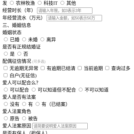
发
农林牧渔
科技IT
其他
经营时长（年）
年经营流水（万元）
三、婚姻信息
婚姻状态
已婚
未婚
离异
是否有正规结婚证
是
否
配偶征信情况
(可多选)
无逾期无异常
有逾期已结清
当前逾期
查询过多
白户(无征信)
爱人可以配合么？
可以配合
可以知道但不配合
不可以知道
爱人是否有法案
没有
有
有（已结案）
爱人法案角色
原告
被告
爱人法案原因
是否有保人（担保人）