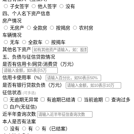
子女签字
他人签字
没有
四、个人名下资产信息
房产情况
无房产
全款房
按揭房
农村房
车辆情况
无车
全款车
按揭车
其他名下资产
五、负债与征信贷款情况
是否有信用卡/网贷/消费贷（万元）
信用卡使用率（%）
是否有银行贷款负债（万元）
征信状态
(可多选)
无逾期无异常
有逾期已结清
当前逾期
查询过多
白户(无征信)
近半年查询次数
本人是否有法案
没有
有
有（已结案）