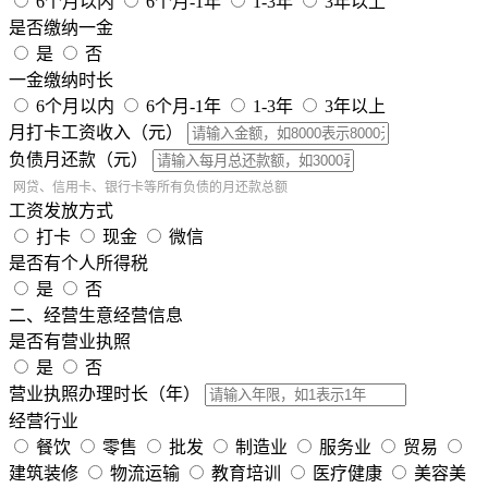
6个月以内
6个月-1年
1-3年
3年以上
是否缴纳一金
是
否
一金缴纳时长
6个月以内
6个月-1年
1-3年
3年以上
月打卡工资收入（元）
负债月还款（元）
网贷、信用卡、银行卡等所有负债的月还款总额
工资发放方式
打卡
现金
微信
是否有个人所得税
是
否
二、经营生意经营信息
是否有营业执照
是
否
营业执照办理时长（年）
经营行业
餐饮
零售
批发
制造业
服务业
贸易
建筑装修
物流运输
教育培训
医疗健康
美容美