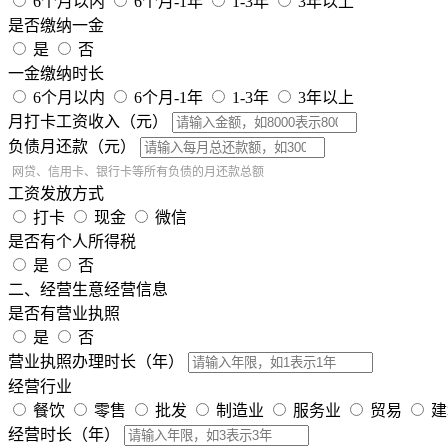
6个月以内
6个月-1年
1-3年
3年以上
是否缴纳一金
是
否
一金缴纳时长
6个月以内
6个月-1年
1-3年
3年以上
月打卡工资收入（元）
负债月还款（元）
网贷、信用卡、银行卡等所有负债的月还款总额
工资发放方式
打卡
现金
微信
是否有个人所得税
是
否
二、经营生意经营信息
是否有营业执照
是
否
营业执照办理时长（年）
经营行业
餐饮
零售
批发
制造业
服务业
贸易
建
经营时长（年）