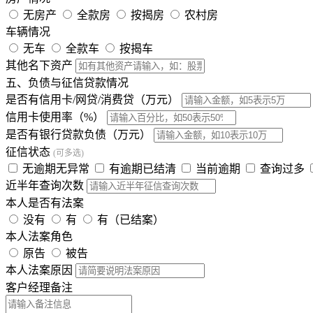
无房产
全款房
按揭房
农村房
车辆情况
无车
全款车
按揭车
其他名下资产
五、负债与征信贷款情况
是否有信用卡/网贷/消费贷（万元）
信用卡使用率（%）
是否有银行贷款负债（万元）
征信状态
(可多选)
无逾期无异常
有逾期已结清
当前逾期
查询过多
近半年查询次数
本人是否有法案
没有
有
有（已结案）
本人法案角色
原告
被告
本人法案原因
客户经理备注