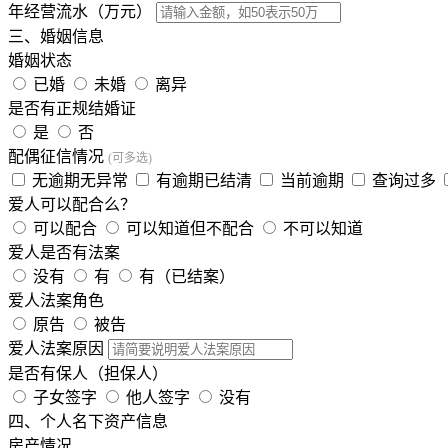
年经营流水（万元）
三、婚姻信息
婚姻状态
已婚
未婚
离异
是否有正规结婚证
是
否
配偶征信情况
(可多选)
无逾期无异常
有逾期已结清
当前逾期
查询过多
爱人可以配合么？
可以配合
可以知道但不配合
不可以知道
爱人是否有法案
没有
有
有（已结案）
爱人法案角色
原告
被告
爱人法案原因
是否有保人（担保人）
子女签字
他人签字
没有
四、个人名下资产信息
房产情况