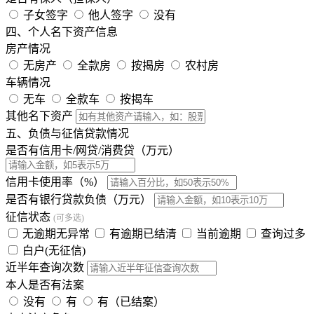
子女签字
他人签字
没有
四、个人名下资产信息
房产情况
无房产
全款房
按揭房
农村房
车辆情况
无车
全款车
按揭车
其他名下资产
五、负债与征信贷款情况
是否有信用卡/网贷/消费贷（万元）
信用卡使用率（%）
是否有银行贷款负债（万元）
征信状态
(可多选)
无逾期无异常
有逾期已结清
当前逾期
查询过多
白户(无征信)
近半年查询次数
本人是否有法案
没有
有
有（已结案）