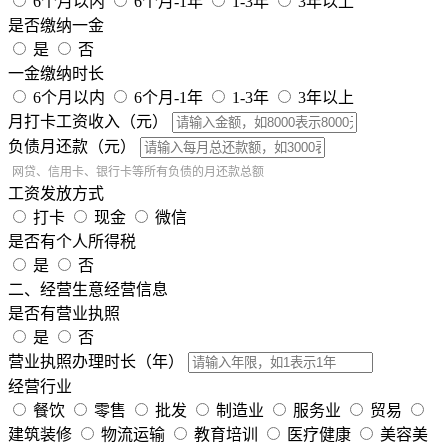
6个月以内
6个月-1年
1-3年
3年以上
是否缴纳一金
是
否
一金缴纳时长
6个月以内
6个月-1年
1-3年
3年以上
月打卡工资收入（元）
负债月还款（元）
网贷、信用卡、银行卡等所有负债的月还款总额
工资发放方式
打卡
现金
微信
是否有个人所得税
是
否
二、经营生意经营信息
是否有营业执照
是
否
营业执照办理时长（年）
经营行业
餐饮
零售
批发
制造业
服务业
贸易
建筑装修
物流运输
教育培训
医疗健康
美容美