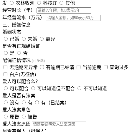
发
农林牧渔
科技IT
其他
经营时长（年）
年经营流水（万元）
三、婚姻信息
婚姻状态
已婚
未婚
离异
是否有正规结婚证
是
否
配偶征信情况
(可多选)
无逾期无异常
有逾期已结清
当前逾期
查询过多
白户(无征信)
爱人可以配合么？
可以配合
可以知道但不配合
不可以知道
爱人是否有法案
没有
有
有（已结案）
爱人法案角色
原告
被告
爱人法案原因
是否有保人（担保人）